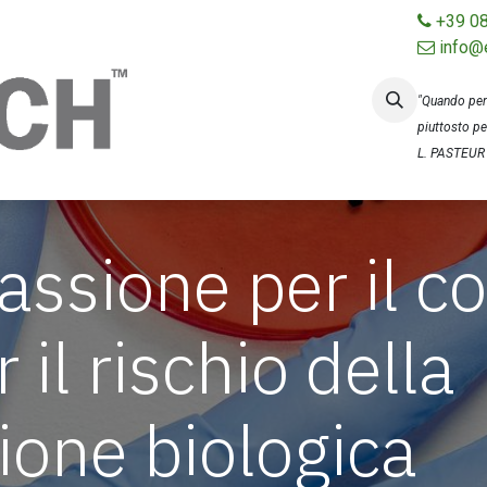
+39 0
info@
Home
Chi siamo
Certificazioni
"Quando pens
piuttosto per
L. PASTEUR
ssione per il co
 il rischio della
one biologica